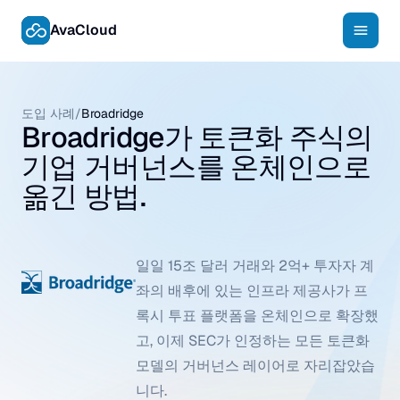
AvaCloud
도입 사례
/
Broadridge
Broadridge가 토큰화 주식의
기업 거버넌스를 온체인으로
옮긴 방법.
일일 15조 달러 거래와 2억+ 투자자 계
좌의 배후에 있는 인프라 제공사가 프
록시 투표 플랫폼을 온체인으로 확장했
고, 이제 SEC가 인정하는 모든 토큰화
모델의 거버넌스 레이어로 자리잡았습
니다.