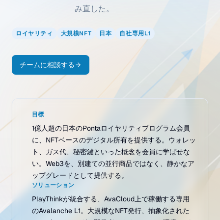
み直した。
ロイヤリティ
大規模NFT
日本
自社専用L1
チームに相談する
目標
1億人超の日本のPontaロイヤリティプログラム会員
に、NFTベースのデジタル所有を提供する。ウォレッ
ト、ガス代、秘密鍵といった概念を会員に学ばせな
い。Web3を、別建ての並行商品ではなく、静かなア
ップグレードとして提供する。
ソリューション
PlayThinkが統合する、AvaCloud上で稼働する専用
のAvalanche L1。大規模なNFT発行、抽象化された